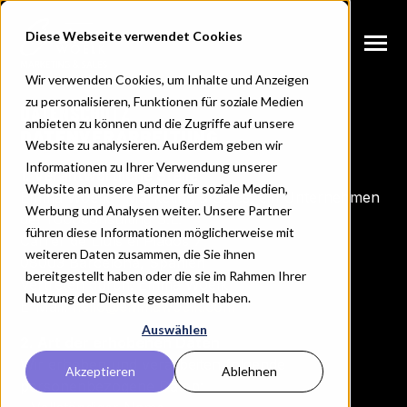
SKIP
TO
CONTENT
Diese Webseite verwendet Cookies
Toggle
Menu
Wir verwenden Cookies, um Inhalte und Anzeigen
zu personalisieren, Funktionen für soziale Medien
DATENSCHUTZ
anbieten zu können und die Zugriffe auf unsere
ÜBER MICH
DATENVERARBEITUNG
Website zu analysieren. Außerdem geben wir
Informationen zu Ihrer Verwendung unserer
1. Verantwortliche Stelle
ERFOLGSGESCHICHTEN
Website an unsere Partner für soziale Medien,
N
Emma Woelk - Marketing & Sales, ein Unternehmen
T
O
G
L
E
C
H
I
L
D
R
E
F
O
A
N
E
B
O
T
Werbung und Analysen weiter. Unsere Partner
der roboconsulting S.L.
führen diese Informationen möglicherweise mit
ANGEBOTE
Carrer de Lluís el Piadós 7
weiteren Daten zusammen, die Sie ihnen
08003 Barcelona, Spanien
bereitgestellt haben oder die sie im Rahmen Ihrer
Vertreten durch: Emma Woelk
INSIGHTS
Nutzung der Dienste gesammelt haben.
E-Mail:
hello@emmawoelk.com
Auswählen
2. Art der erhobenen Daten
Wir erheben und verarbeiten folgende
Akzeptieren
Ablehnen
personenbezogene Daten:
B2B POTENZIALANALYSE BUCHEN